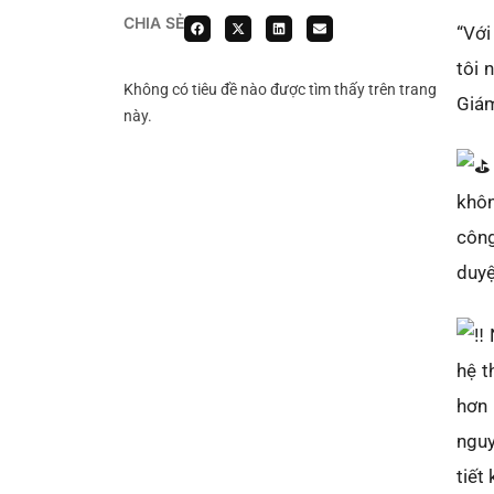
CHIA SẺ
“Với
tôi 
Không có tiêu đề nào được tìm thấy trên trang
Giám
này.
khôn
công
duyệ
N
hệ t
hơn 
nguy
tiết