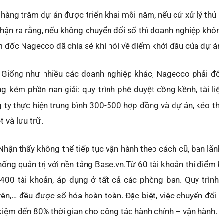
 hàng trăm dự án được triển khai mỗi năm, nếu cứ xử lý thủ 
nhận ra rằng, nếu không chuyển đổi số thì doanh nghiệp khô
 đốc Nagecco đã chia sẻ khi nói về điểm khởi đầu của dự á
Giống như nhiều các doanh nghiệp khác, Nagecco phải đố
g kém phần nan giải: quy trình phê duyệt cồng kềnh, tài liệ
 ty thực hiện trung bình 300-500 hợp đồng và dự án, kéo the
t và lưu trữ.
hận thấy không thể tiếp tục vận hành theo cách cũ, ban lã
hống quản trị với nền tảng Base.vn.Từ 60 tài khoản thí điể
400 tài khoản, áp dụng ở tất cả các phòng ban. Quy trình 
ên,… đều được số hóa hoàn toàn. Đặc biệt, việc chuyển đổi s
 kiệm đến 80% thời gian cho công tác hành chính – vận hành.