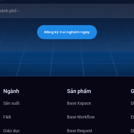
Đăng ký trải nghiệm ngay
Ngành
Sản phẩm
G
Sản xuất
Base Xspace
D
F&B
Base Workflow
E
Giáo dục
Base Request
D