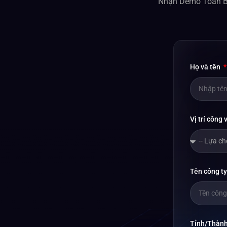
Nhận Demo Toàn B
Họ và tên
Vị trí công 
Tên công t
Tỉnh/Thàn