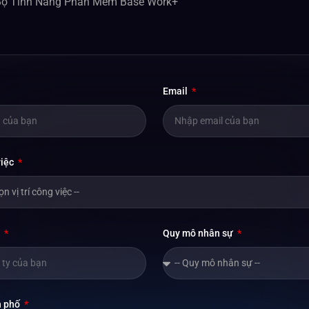
ộ Tính Năng Phần Mềm Base Work+
Email
việc
y
Quy mô nhân sự
h phố