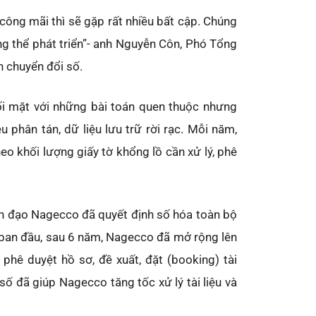
công mãi thì sẽ gặp rất nhiều bất cập. Chúng
ng thể phát triển”- anh Nguyễn Côn, Phó Tổng
n chuyển đổi số.
i mặt với những bài toán quen thuộc nhưng
u phân tán, dữ liệu lưu trữ rời rạc. Mỗi năm,
o khối lượng giấy tờ khổng lồ cần xử lý, phê
nh đạo Nagecco đã quyết định số hóa toàn bộ
m ban đầu, sau 6 năm, Nagecco đã mở rộng lên
phê duyệt hồ sơ, đề xuất, đặt (booking) tài
ố đã giúp Nagecco tăng tốc xử lý tài liệu và