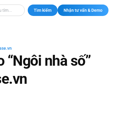
Tìm kiếm
Nhận tư vấn & Demo
ase.vn
o “Ngôi nhà số”
e.vn