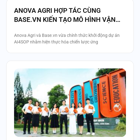
ANOVA AGRI HỢP TÁC CÙNG
BASE.VN KIẾN TẠO MÔ HÌNH VẬN
HÀNH THẾ HỆ MỚI, HIỆN THỰC HÓA
Anova Agri và Base.vn vừa chính thức khởi động dự án
CHIẾN LƯỢC ỨNG DỤNG AI TRONG
AI4SOP nhằm hiện thực hóa chiến lược ứng
QUẢN TRỊ DOANH NGHIỆP