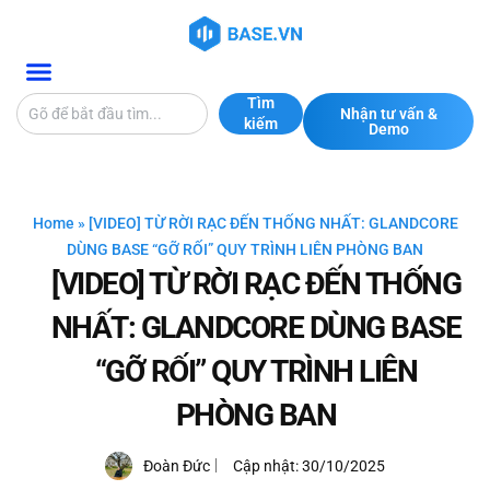
Tìm
Nhận tư vấn &
kiếm
Demo
Home
»
[VIDEO] TỪ RỜI RẠC ĐẾN THỐNG NHẤT: GLANDCORE
DÙNG BASE “GỠ RỐI” QUY TRÌNH LIÊN PHÒNG BAN
[VIDEO] TỪ RỜI RẠC ĐẾN THỐNG
NHẤT: GLANDCORE DÙNG BASE
“GỠ RỐI” QUY TRÌNH LIÊN
PHÒNG BAN
Đoàn Đức
Cập nhật:
30/10/2025