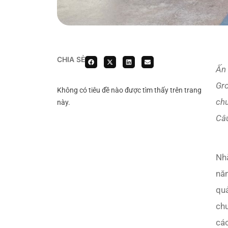
CHIA SẺ
Ấn 
Gro
Không có tiêu đề nào được tìm thấy trên trang
chu
này.
Câu
Nhắ
nă
quả
chư
các