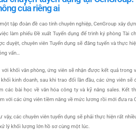
hông của riêng ai
một tập đoàn đề cao tính chuyên nghiệp, CenGroup xây dựng
việc làm phiếu Đề xuất Tuyển dụng để trình ký phòng Tài c
c duyệt, chuyên viên Tuyển dụng sẽ đăng tuyển và thực hiện
ỏng vấn…
 với khối văn phòng, ứng viên sẽ nhận được kết quả trong 
 khối kinh doanh, sau khi trao đổi lần đầu, các ứng viên s
m các bài học về văn hóa công ty và kỹ năng sales. Kết t
m với các ứng viên tiềm năng về mức lương rồi mới đưa ra O
 vậy, các chuyên viên tuyển dụng sẽ phải thực hiện rất nhiề
xử lý khối lượng lớn hồ sơ cùng một lúc.