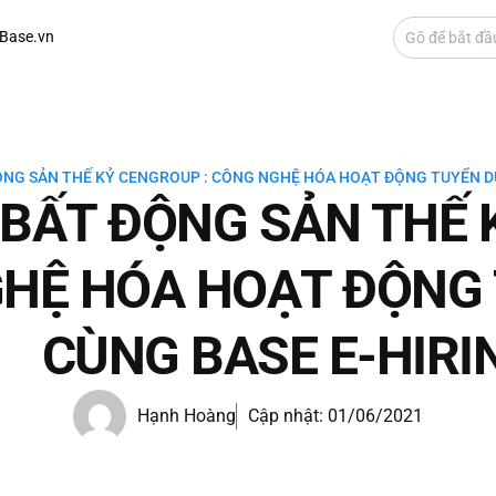
Base.vn
ỘNG SẢN THẾ KỶ CENGROUP : CÔNG NGHỆ HÓA HOẠT ĐỘNG TUYỂN D
BẤT ĐỘNG SẢN THẾ 
HỆ HÓA HOẠT ĐỘNG
CÙNG BASE E-HIRI
Hạnh Hoàng
Cập nhật:
01/06/2021