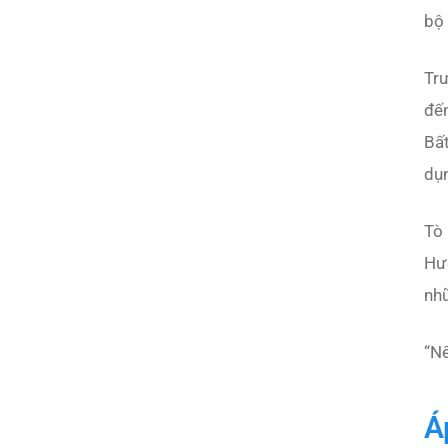
bộ
Trư
đến
Bất
dụ
Tò 
Hư
nhữ
“
Nế
Á