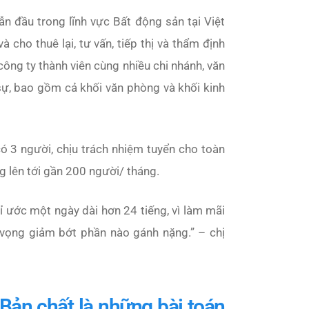
n đầu trong lĩnh vực Bất động sản tại Việt
à cho thuê lại, tư vấn, tiếp thị và thẩm định
ng ty thành viên cùng nhiều chi nhánh, văn
ự, bao gồm cả khối văn phòng và khối kinh
 3 người, chịu trách nhiệm tuyển cho toàn
g lên tới gần 200 người/ tháng.
ỉ ước một ngày dài hơn 24 tiếng, vì làm mãi
i vọng giảm bớt phần nào gánh nặng
.” – chị
Bản chất là những bài toán