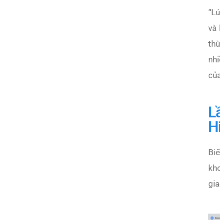
“
Lú
và 
th
nhi
củ
L
H
Bi
kh
gia