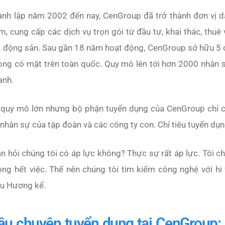
ành lập năm 2002 đến nay, CenGroup đã trở thành đơn vị dẫ
, cung cấp các dịch vụ trọn gói từ đầu tư, khai thác, thuê v
 động sản. Sau gần 18 năm hoạt động, CenGroup sở hữu 5 cô
òng có mặt trên toàn quốc. Quy mô lên tới hơn 2000 nhân s
anh.
 quy mô lớn nhưng bộ phận tuyển dụng của CenGroup chỉ có
nhân sự của tập đoàn và các công ty con. Chỉ tiêu tuyển dụn
n hỏi chúng tôi có áp lực không? Thực sự rất áp lực. Tôi ch
ông hết việc. Thế nên chúng tôi tìm kiếm công nghệ với h
ệu Hương kể.
âu chuyện tuyển dụng tại CenGroup: 