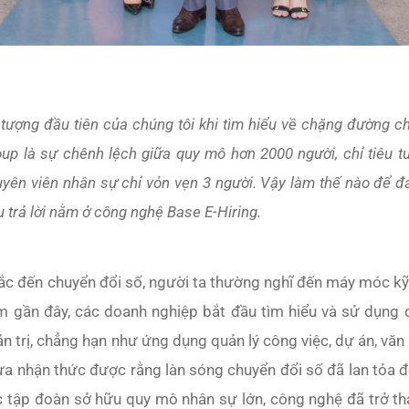
tượng đầu tiên của chúng tôi khi tìm hiểu về chặng đường c
up là sự chênh lệch giữa quy mô hơn 2000 người, chỉ tiêu 
yên viên nhân sự chỉ vỏn vẹn 3 người. Vậy làm thế nào để 
 trả lời nằm ở công nghệ Base E-Hiring.
c đến chuyển đổi số, người ta thường nghĩ đến máy móc kỹ 
m gần đây, các doanh nghiệp bắt đầu tìm hiểu và sử dụng
n trị, chẳng hạn như ứng dụng quản lý công việc, dự án, vă
a nhận thức được rằng làn sóng chuyển đổi số đã lan tỏa đế
 tập đoàn sở hữu quy mô nhân sự lớn, công nghệ đã trở thà