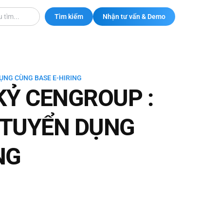
Tìm kiếm
Nhận tư vấn & Demo
ỤNG CÙNG BASE E-HIRING
KỶ CENGROUP :
 TUYỂN DỤNG
NG